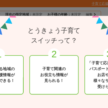
子育て応
定
現在の指定地域：
未設定
お子様の年齢：
未設定
編集
子育て応援
とうきょう子育て
目的別で探す
一覧から探す
とうきょうパスポー
スイッチって？
「子育て応
る地域の
子育て関連の
パスポー
援情報が
お役立ち情報が
お店
できる！
見られる！
様々な
受け
検索条件を変更
区市町村
絞り込む