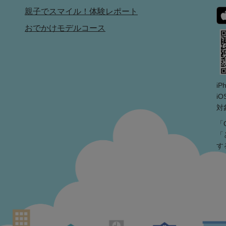
親子でスマイル！体験レポート
おでかけモデルコース
i
iO
対
「
「
す