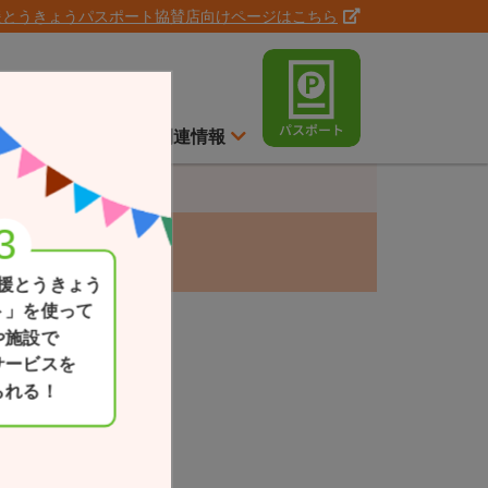
援とうきょうパスポート協賛店向けページはこちら
ト
スイッチ通信
関連情報
援とうきょう
ト」を使って
や施設で
サービスを
られる！
現在地
一覧か