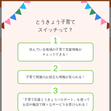
子育て応援とうきょうパスポート協賛店向けページはこちら
とうきょう子育て
スイッチって？
TOP
赤ちゃん・ふらっと
神保町出張所
神保町出張所
住んでいる地域の
子育て支援情報が
チェックできる！
※一部、女性専用の施設がある場合があります。ご利用の
戻る
際は、各施設へお問合せください。
住所
子育て関連の
お役立ち情報が
見られる！
東京都千代田区神保町2-40
利用可能時間
「子育て応援とうきょう
パスポート」を使って
8:30～17:00
お店や施設で
様々なサービスを
受けられる！