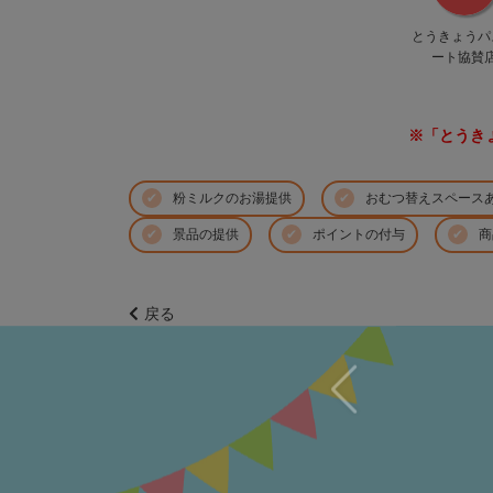
とうきょう
パ
ート協賛
※「とうき
粉ミルクのお湯提供
おむつ替えスペース
景品の提供
ポイントの付与
商
戻る