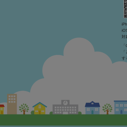
i
iO
対
「
「
す