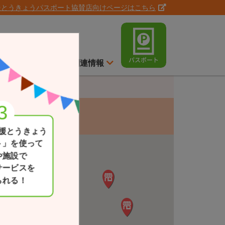
援とうきょうパスポート協賛店向けページはこちら
ト
スイッチ通信
関連情報
援とうきょう
ト」を使って
や施設で
サービスを
られる！
現在地
一覧か