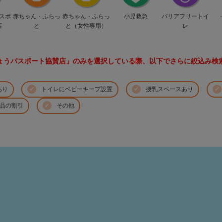
スポ
赤ちゃん・ふらっ
赤ちゃん・ふらっ
小児救急
バリアフリートイ
店
と
と（女性専用）
レ
ょうパスポート協賛店」のみを選択している際、以下でさらに絞込み検
あり
トイレにベビーキープ設置
授乳スペースあり
品の割引
その他