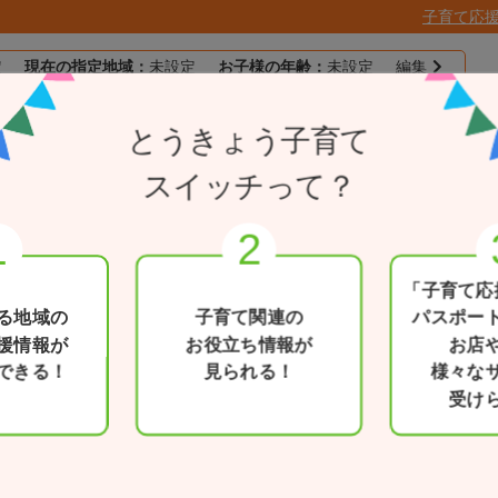
子育て応
定
現在の指定地域：
未設定
お子様の年齢：
未設定
編集
子育て応援
とうきょう子育て
目的別で探す
一覧から探す
とうきょうパスポー
スイッチって？
「子育て応
る地域の
子育て関連の
パスポー
援情報が
お役立ち情報が
お店
できる！
見られる！
様々な
受け