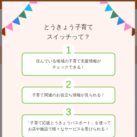
子育て応援とうきょうパスポート協賛店向けページはこちら
とうきょう子育て
スイッチって？
TOP
赤ちゃん・ふらっと
千代田保健所
千代田保健所
住んでいる地域の
子育て支援情報が
チェックできる！
※一部、女性専用の施設がある場合があります。ご利用の
戻る
際は、各施設へお問合せください。
住所
子育て関連の
お役立ち情報が
見られる！
東京都千代田区九段北1-2-14
利用可能時間
「子育て応援とうきょう
パスポート」を使って
9:00～17:00
お店や施設で
様々なサービスを
受けられる！