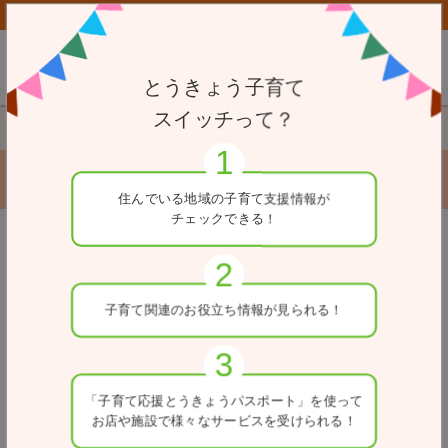
子育て応援とうきょうパスポート協賛店向けページはこちら
とうきょう子育て
スイッチって？
TOP
赤ちゃん・ふらっと
アトレ秋葉原１店
アトレ秋葉原１店
住んでいる地域の
子育て支援情報が
チェックできる！
戻る
赤ちゃん・ふらっと（施錠可能）
住所
子育て関連の
お役立ち情報が
見られる！
東京都千代田区外神田1-17-6
ホームページ
http://www.atre.co.jp/akihabara/
「子育て応援とうきょう
パスポート」を使って
お店や施設で
様々なサービスを
受けられる！
利用可能時間