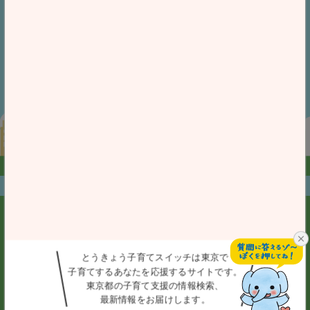
iOS 14.0以上が
Android 7.0以上が
対象となります。
対象となります。
「Google Play ストア」又は「App Store」において、
「とうきょう子育てスイッチ」と検索してダウンロードすること
も可能です。
お問合せ
プライバシーポリシー
個人情報保護方針
アクセシビリティ方針
利用規約
とうきょう子育てスイッチは東京で
子育てする
あなたを応援するサイトです。
東京都の子育て
支援の情報検索、
とうきょう子育てスイッチ事務局
最新情報をお届けします。
(東京都福祉局子供・子育て支援部企画課)