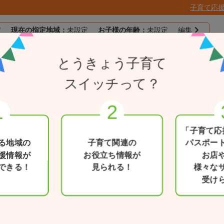
子育て応
定
現在の指定地域：
未設定
お子様の年齢：
未設定
編集
子育て応援
とうきょう子育て
目的別で探す
一覧から探す
とうきょうパスポー
スイッチって？
図書文化館
「子育て応
る地域の
子育て関連の
パスポー
※一部、女性専用の施設がある場合があ
援情報が
お役立ち情報が
お店
できる！
見られる！
様々な
ホームページ
受け
https://www.library.chiyoda.tok
利用可能日