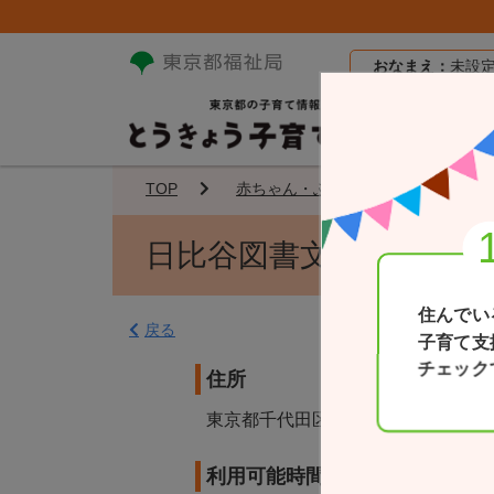
おなまえ：
未設
TOP
赤ちゃん・ふらっと
日比谷
日比谷図書文化館
住んでい
戻る
子育て支
チェック
住所
東京都千代田区日比谷公園1-4
利用可能時間