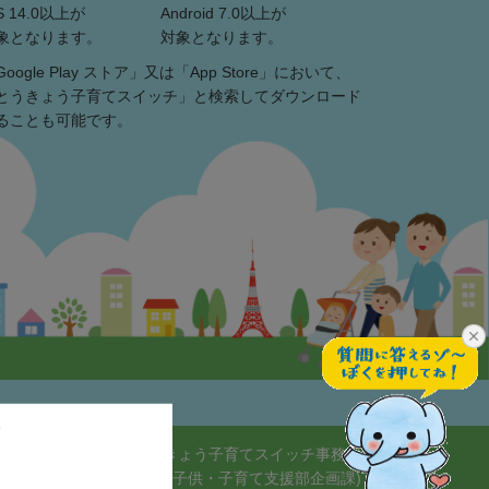
S 14.0以上が
Android 7.0以上が
象となります。
対象となります。
Google Play ストア」又は「App Store」において、
とうきょう子育てスイッチ」と検索してダウンロード
ることも可能です。
とうきょう子育てスイッチ事務局
(東京都福祉局子供・子育て支援部企画課)