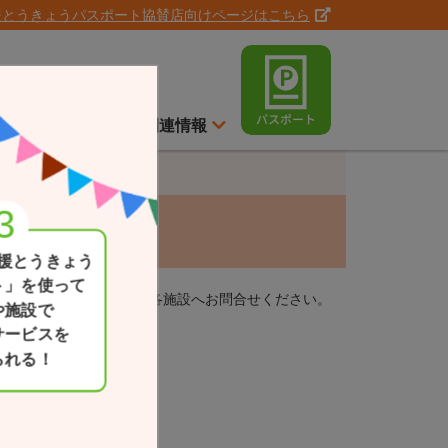
援とうきょうパスポート協賛店向けページはこちら
ト
スイッチ通信
関連情報
援とうきょう
ト」を使って
ります。ご利用の際は、各施設へお問合せください。
や施設で
サービスを
られる！
yo.jp/hibiya/
現在地
一覧か