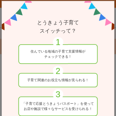
子育て応援とうきょうパスポート協賛店向けページはこちら
とうきょう子育て
スイッチって？
TOP
赤ちゃん・ふらっと
日比谷公園サービスセンター
日比谷公園サービスセンター
住んでいる地域の
子育て支援情報が
チェックできる！
戻る
赤ちゃん・ふらっと（施錠可能）
住所
子育て関連の
お役立ち情報が
見られる！
東京都千代田区日比谷公園1-6
ホームページ
https://www.tokyo-park.or.jp/park/hibiya/
「子育て応援とうきょう
パスポート」を使って
お店や施設で
様々なサービスを
受けられる！
利用可能時間