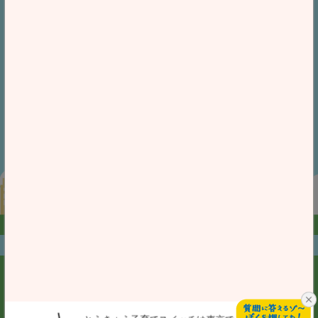
iPhoneユーザー
Androidユーザー
iOS 14.0以上が
Android 7.0以上が
対象となります。
対象となります。
「Google Play ストア」又は「App Store」において、
「とうきょう子育てスイッチ」と検索してダウンロードすること
も可能です。
お問合せ
プライバシーポリシー
個人情報保護方針
アクセシビリティ方針
利用規約