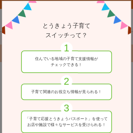
子育て応援とうきょうパスポート協賛店向けページはこちら
とうきょう子育て
スイッチって？
TOP
赤ちゃん・ふらっと
株式会社東京国際フォーラム
株式会社東京国際フォーラム
住んでいる地域の
子育て支援情報が
チェックできる！
※一部、女性専用の施設がある場合があります。ご利用の
戻る
際は、各施設へお問合せください。
住所
子育て関連の
お役立ち情報が
見られる！
東京都千代田区丸の内3-5-1
ホームページ
「子育て応援とうきょう
パスポート」を使って
https://www.t-i-forum.co.jp/access/child/
お店や施設で
様々なサービスを
受けられる！