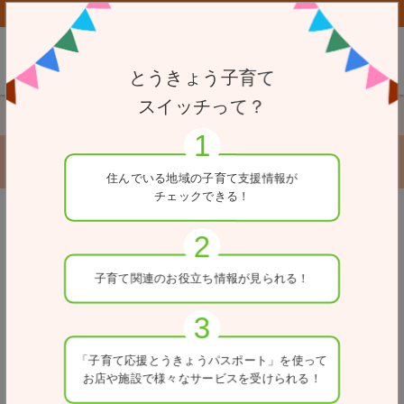
子育て応援とうきょうパスポート協賛店向けページはこちら
とうきょう子育て
スイッチって？
TOP
赤ちゃん・ふらっと
アスクバイリンガル保育園二番町
アスクバイリンガル保育園二番町
住んでいる地域の
子育て支援情報が
チェックできる！
※一部、女性専用の施設がある場合があります。ご利用の
戻る
際は、各施設へお問合せください。
住所
子育て関連の
お役立ち情報が
見られる！
東京都千代田区二番町2-1二番町ＴＳビル1～3階
ホームページ
「子育て応援とうきょう
パスポート」を使って
http://www.nihonhoiku.co.jp/facilities/hoikuen/nibancho/
お店や施設で
様々なサービスを
受けられる！