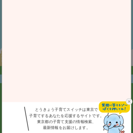
iOS 14.0以上が
Android 7.0以上が
対象となります。
対象となります。
「Google Play ストア」又は「App Store」において、
「とうきょう子育てスイッチ」と検索してダウンロードすること
も可能です。
お問合せ
プライバシーポリシー
個人情報保護方針
アクセシビリティ方針
利用規約
とうきょう子育てスイッチは東京で
子育てする
あなたを応援するサイトです。
東京都の子育て
支援の情報検索、
とうきょう子育てスイッチ事務局
最新情報をお届けします。
(東京都福祉局子供・子育て支援部企画課)