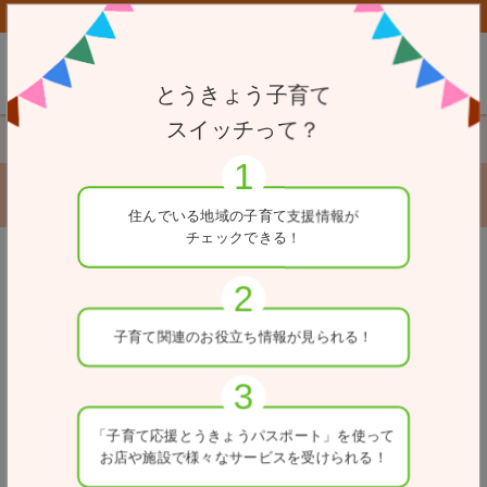
子育て応援とうきょうパスポート協賛店向けページはこちら
とうきょう子育て
スイッチって？
TOP
赤ちゃん・ふらっと
富士見出張所
富士見出張所
住んでいる地域の
子育て支援情報が
チェックできる！
※一部、女性専用の施設がある場合があります。ご利用の
戻る
際は、各施設へお問合せください。
住所
子育て関連の
お役立ち情報が
見られる！
東京都千代田区富士見1-6-7
利用可能時間
「子育て応援とうきょう
パスポート」を使って
8:30～17:00
お店や施設で
様々なサービスを
受けられる！