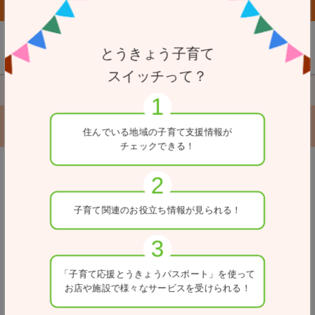
子育て応援とうきょうパスポート協賛店向けページはこちら
とうきょう子育て
スイッチって？
TOP
サービス別で探す
モスバーガー島忠仙川店
モスバーガー島忠仙川店
住んでいる地域の
子育て支援情報が
チェックできる！
戻る
子育て関連の
お役立ち情報が
見られる！
「子育て応援とうきょう
パスポート」を使って
お店や施設で
様々なサービスを
受けられる！