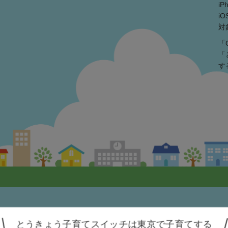
i
iO
対
「
「
す
人情報保護方針
アクセシビリティ方針
利用規約
とうきょう子育てスイッチは東京で
子育てする