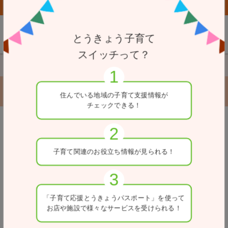
子育て応援とうきょうパスポート協賛店向けページはこちら
とうきょう子育て
スイッチって？
TOP
サービス別で探す
家族亭
家族亭
住んでいる地域の
子育て支援情報が
チェックできる！
戻る
子育て関連の
お役立ち情報が
見られる！
「子育て応援とうきょう
パスポート」を使って
お店や施設で
様々なサービスを
受けられる！