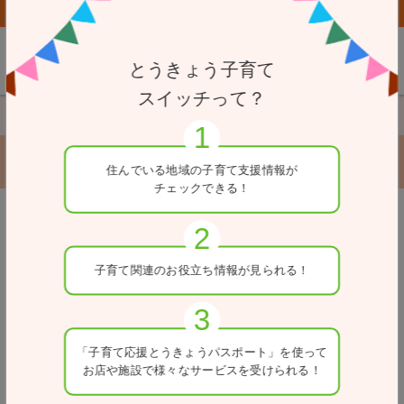
子育て応援とうきょうパスポート協賛店向けページはこちら
とうきょう子育て
スイッチって？
TOP
サービス別で探す
眼鏡市場 マルエツ調布店
眼鏡市場 マルエツ調布店
住んでいる地域の
子育て支援情報が
チェックできる！
戻る
子育て関連の
お役立ち情報が
見られる！
「子育て応援とうきょう
パスポート」を使って
お店や施設で
様々なサービスを
受けられる！