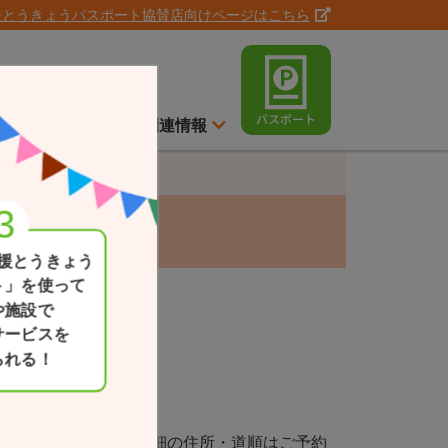
援とうきょうパスポート協賛店向けページはこちら
ト
スイッチ通信
関連情報
援とうきょう
ト」を使って
や施設で
サービスを
られる！
現在地
一覧か
市小平市鈴木町1丁目※詳細の住所・道順はご予約