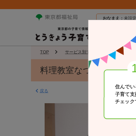
おなまえ：
未設
TOP
サービス別で探す
料理教室
料理教室なつやすみ
住んでい
戻る
子育て支
チェック