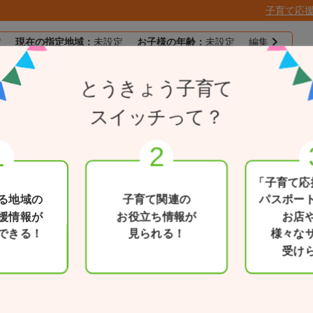
子育て応
定
現在の指定地域：
未設定
お子様の年齢：
未設定
編集
子育て応援
とうきょう子育て
目的別で探す
一覧から探す
とうきょうパスポー
スイッチって？
なつやすみ
「子育て応
る地域の
子育て関連の
パスポー
援情報が
お役立ち情報が
お店
できる！
見られる！
様々な
食べる
見る・遊ぶ
育児・教育
受け
住所
〒187-0011 東京都小平