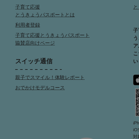
子育て応援
と
とうきょうパスポートとは
利用者登録
子
子育て応援とうきょうパスポート
う
協賛店向けページ
ア
こ
スイッチ通信
い
親子でスマイル！体験レポート
おでかけモデルコース
i
iO
対