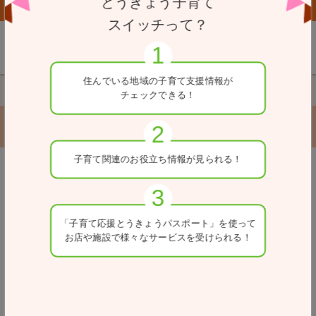
とうきょう子育て
子育て応援とうきょうパスポート協賛店向けページはこちら
スイッチって？
住んでいる地域の
子育て支援情報が
TOP
目的別から探す（支援を受けたい）
就労の支援
チェックできる！
就労の支援
子育て関連の
お役立ち情報が
見られる！
戻る
検索条件を変更
「子育て応援とうきょう
パスポート」を使って
お店や施設で
様々なサービスを
受けられる！
カテゴリー
区市町村