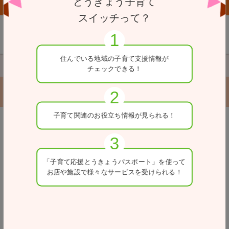
とうきょう子育て
子育て応援とうきょうパスポート協賛店向けページはこちら
スイッチって？
住んでいる地域の
子育て支援情報が
TOP
目的別から探す（支援を受けたい）
学習の支援
チェックできる！
学習の支援
子育て関連の
お役立ち情報が
見られる！
戻る
検索条件を変更
「子育て応援とうきょう
パスポート」を使って
お店や施設で
様々なサービスを
受けられる！
カテゴリー
区市町村