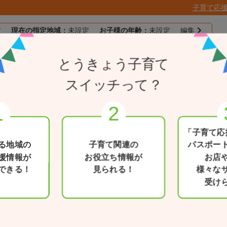
子育て応
定
現在の指定地域：
未設定
お子様の年齢：
未設定
編集
子育て応援
とうきょう子育て
目的別で探す
一覧から探す
とうきょうパスポー
スイッチって？
幼稚園
「子育て応
る地域の
子育て関連の
パスポー
援情報が
お役立ち情報が
お店
できる！
見られる！
様々な
受け
検索条件を変更
カテゴリー