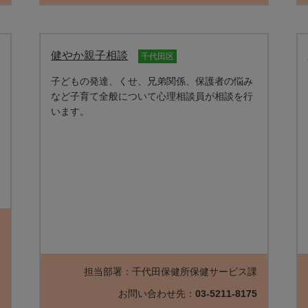
健やか親子相談
千代田区
子どもの発達、くせ、兄弟関係、保護者の悩み
など子育て全般について心理相談員が相談を行
います。
ｇ
課
5
担当部署：千代田保健所保健サービス課
7
お問い合わせ先：
03-5211-8175