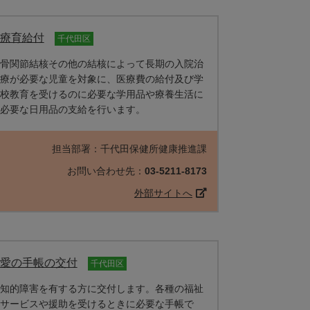
療育給付
千代田区
骨関節結核その他の結核によって長期の入院治
療が必要な児童を対象に、医療費の給付及び学
校教育を受けるのに必要な学用品や療養生活に
必要な日用品の支給を行います。
担当部署：千代田保健所健康推進課
お問い合わせ先：
03-5211-8173
外部サイトへ
愛の手帳の交付
千代田区
知的障害を有する方に交付します。各種の福祉
サービスや援助を受けるときに必要な手帳で