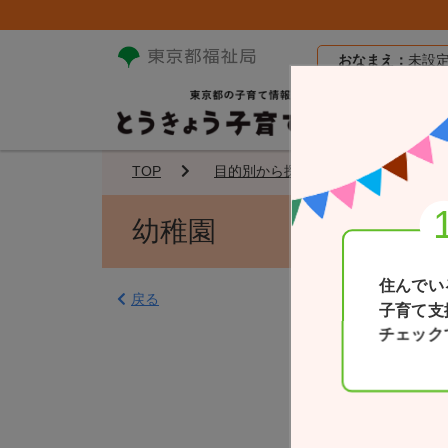
おなまえ：
未設
TOP
目的別から探す（預けたい）
幼稚園
住んでい
戻る
子育て支
チェック