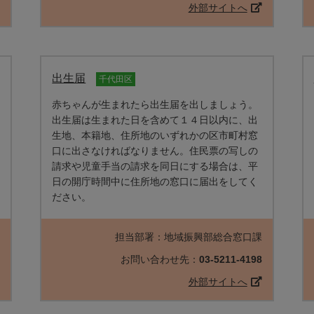
外部サイトへ
出生届
千代田区
赤ちゃんが生まれたら出生届を出しましょう。
出生届は生まれた日を含めて１４日以内に、出
生地、本籍地、住所地のいずれかの区市町村窓
口に出さなければなりません。住民票の写しの
請求や児童手当の請求を同日にする場合は、平
日の開庁時間中に住所地の窓口に届出をしてく
ださい。
課
担当部署：地域振興部総合窓口課
2
お問い合わせ先：
03-5211-4198
外部サイトへ