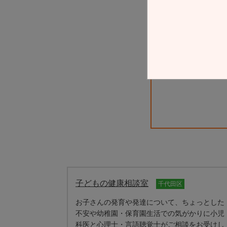
（必
子どもの健康相談室
千代田区
お子さんの発育や発達について、ちょっとした
不安や幼稚園・保育園生活での気がかりに小児
科医と心理士・言語聴覚士がご相談をお受けし