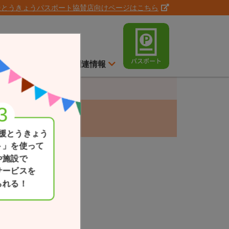
援とうきょうパスポート協賛店向けページはこちら
ト
スイッチ通信
関連情報
援とうきょう
ト」を使って
や施設で
サービスを
られる！
現在地
一覧か