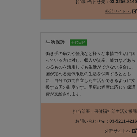
お問い合わせ先：
03-3256-814
外部サイトへ
生活保護
千代田区
働き手の病気や怪我など様々な事情で生活に困
っている方に対し、収入や資産、能力などあら
ゆるものを活用しても生活ができない場合に、
国が定める最低限度の生活を保障するととも
に、自分の力で自立した生活ができるように支
援する国の制度です。困窮の程度に応じて保護
費が支給されます。
担当部署：保健福祉部生活支援
お問い合わせ先：
03-5211-421
外部サイトへ