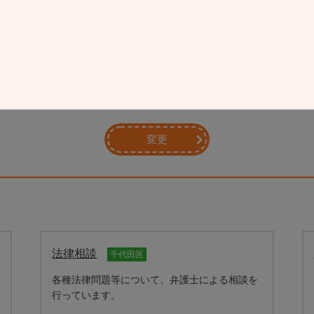
区市町村
お子様のご年齢
その他の条件
要に応じてご選択ください）
変更
法律相談
千代田区
各種法律問題等について、弁護士による相談を
行っています。