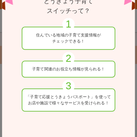
とうきょう子育て
子育て応援とうきょうパスポート協賛店向けページはこちら
スイッチって？
住んでいる地域の
子育て支援情報が
TOP
目的別から探す（預けたい）
臨時で預けたい
チェックできる！
臨時で預けたい
子育て関連の
お役立ち情報が
見られる！
戻る
検索条件を変更
「子育て応援とうきょう
パスポート」を使って
お店や施設で
様々なサービスを
受けられる！
カテゴリー
区市町村