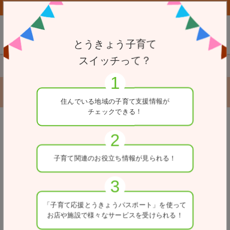
子育て応援とうきょうパスポート協賛店向けページはこちら
とうきょう子育て
スイッチって？
TOP
一時駐輪場
秋葉原駅東口第１自転車駐車場
秋葉原駅東口第１自転車駐車場
住んでいる地域の
子育て支援情報が
チェックできる！
戻る
住所
子育て関連の
お役立ち情報が
見られる！
東京都千代田区神田平河町4先
電話番号
03-5211-4345
「子育て応援とうきょう
パスポート」を使って
お店や施設で
様々なサービスを
受けられる！
入出庫可能時間