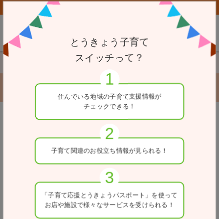
子育て応援とうきょうパスポート協賛店向けページはこちら
とうきょう子育て
スイッチって？
TOP
一時駐輪場
和泉橋出張所横自転車駐車場
和泉橋出張所横自転車駐車場
住んでいる地域の
子育て支援情報が
チェックできる！
戻る
住所
子育て関連の
お役立ち情報が
見られる！
東京都千代田区神田佐久間町1-11先
電話番号
03-5211-4345
「子育て応援とうきょう
パスポート」を使って
お店や施設で
様々なサービスを
受けられる！
入出庫可能時間