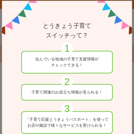
子育て応援とうきょうパスポート協賛店向けページはこちら
とうきょう子育て
スイッチって？
TOP
一時駐輪場
鍛冶橋高架下自転車駐車場
鍛冶橋高架下自転車駐車場
住んでいる地域の
子育て支援情報が
チェックできる！
戻る
住所
子育て関連の
お役立ち情報が
見られる！
東京都千代田区丸の内1-10先及び丸の内3-7先
電話番号
03-5211-4345
「子育て応援とうきょう
パスポート」を使って
お店や施設で
様々なサービスを
受けられる！
入出庫可能時間