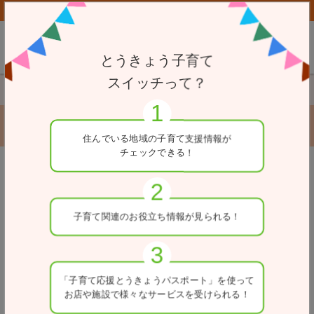
子育て応援とうきょうパスポート協賛店向けページはこちら
とうきょう子育て
スイッチって？
TOP
一時駐輪場
市ヶ谷駅自転車駐車場
市ヶ谷駅自転車駐車場
住んでいる地域の
子育て支援情報が
チェックできる！
戻る
住所
子育て関連の
お役立ち情報が
見られる！
東京都千代田区九段北4-4先
電話番号
03-5211-4345
「子育て応援とうきょう
パスポート」を使って
お店や施設で
様々なサービスを
受けられる！
入出庫可能時間