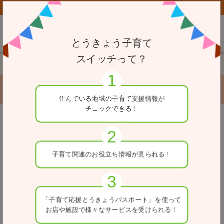
子育て応援とうきょうパスポート協賛店向けページはこちら
とうきょう子育て
スイッチって？
TOP
一時駐輪場
神田駅第２自転車駐車場
神田駅第２自転車駐車場
住んでいる地域の
子育て支援情報が
チェックできる！
戻る
住所
子育て関連の
お役立ち情報が
見られる！
東京都千代田区鍛冶町2-11先
電話番号
03-5211-4345
「子育て応援とうきょう
パスポート」を使って
お店や施設で
様々なサービスを
受けられる！
入出庫可能時間