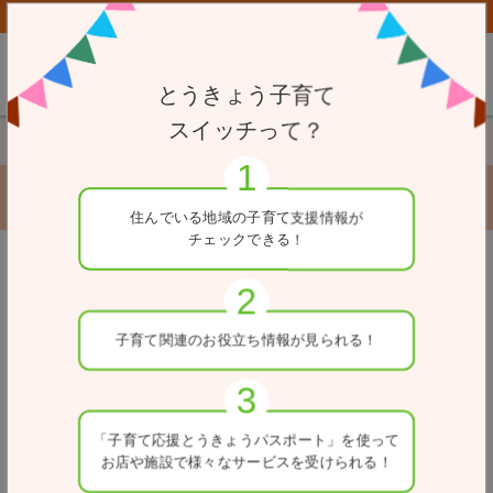
子育て応援とうきょうパスポート協賛店向けページはこちら
とうきょう子育て
スイッチって？
TOP
一時駐輪場
秋葉原駅東口第１自転車駐車場
秋葉原駅東口第１自転車駐車場
住んでいる地域の
子育て支援情報が
チェックできる！
戻る
住所
子育て関連の
お役立ち情報が
見られる！
東京都千代田区神田平河町4先
電話番号
03-5211-4345
「子育て応援とうきょう
パスポート」を使って
お店や施設で
様々なサービスを
受けられる！
入出庫可能時間