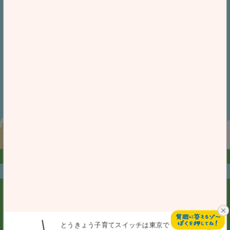
iPhoneユーザー
Androidユーザー
iOS 14.0以上が
Android 7.0以上が
対象となります。
対象となります。
「Google Play ストア」又は「App Store」において、
「とうきょう子育てスイッチ」と検索してダウンロードすること
も可能です。
お問合せ
プライバシーポリシー
個人情報保護方針
アクセシビリティ方針
利用規約
とうきょう子育てスイッチは東京で