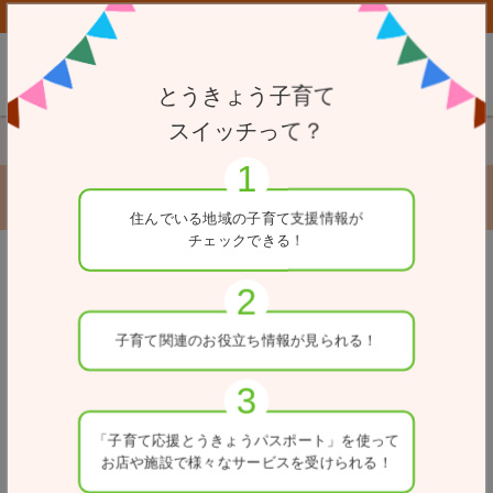
子育て応援とうきょうパスポート協賛店向けページはこちら
とうきょう子育て
スイッチって？
TOP
小児救急医療機関
聖路加国際病院 小児総合医療セン
聖路加国際病院 小児総合医療センター
住んでいる地域の
子育て支援情報が
チェックできる！
戻る
住所
子育て関連の
お役立ち情報が
見られる！
東京都中央区明石町10-1
電話番号
03-5550-7040
「子育て応援とうきょう
パスポート」を使って
お店や施設で
様々なサービスを
受けられる！
診療科目