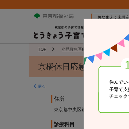
おなまえ：
未設
TOP
小児救急医療機関
京橋休日
京橋休日応急診療所
住んでい
戻る
子育て支
チェック
住所
東京都中央区銀座1-25-3
診療科目