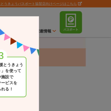
援とうきょうパスポート協賛店向けページはこちら
ト
スイッチ通信
関連情報
援とうきょう
ト」を使って
や施設で
サービスを
られる！
現在地
一覧か