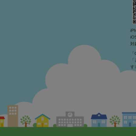
i
iO
対
「
「
す