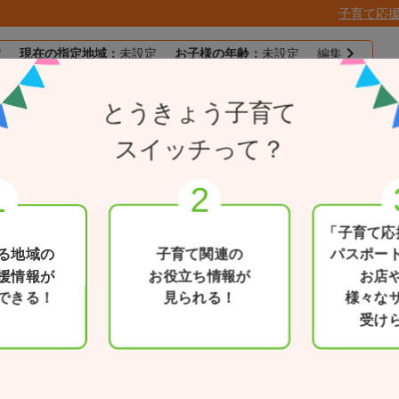
子育て応
定
現在の指定地域：
未設定
お子様の年齢：
未設定
編集
子育て応援
とうきょう子育て
目的別で探す
一覧から探す
とうきょうパスポー
スイッチって？
応急診療所
「子育て応
る地域の
子育て関連の
パスポー
援情報が
お役立ち情報が
お店
できる！
見られる！
様々な
電話番号
受け
03-3561-5171
医療区分