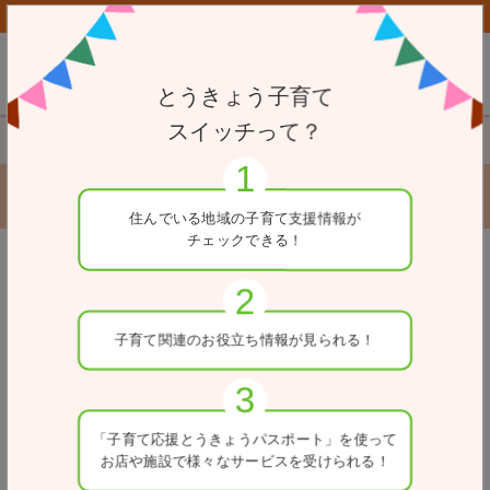
子育て応援とうきょうパスポート協賛店向けページはこちら
とうきょう子育て
スイッチって？
TOP
小児救急医療機関
順天堂大学順天堂医院
順天堂大学順天堂医院
住んでいる地域の
子育て支援情報が
チェックできる！
戻る
住所
子育て関連の
お役立ち情報が
見られる！
東京都文京区本郷3-1-3
電話番号
03-3813-3111
「子育て応援とうきょう
パスポート」を使って
お店や施設で
様々なサービスを
受けられる！
医療区分