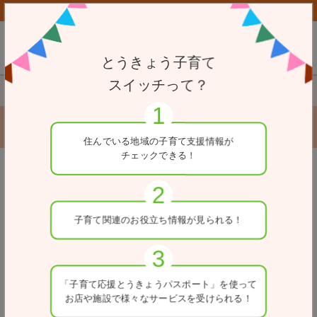
子育て応援とうきょうパスポート協賛店向けページはこちら
とうきょう子育て
スイッチって？
TOP
小児救急医療機関
東京女子医科大学病院
東京女子医科大学病院
住んでいる地域の
子育て支援情報が
チェックできる！
戻る
住所
子育て関連の
お役立ち情報が
見られる！
東京都新宿区河田町8-1
電話番号
03-3353-8111
「子育て応援とうきょう
パスポート」を使って
お店や施設で
様々なサービスを
受けられる！
医療区分