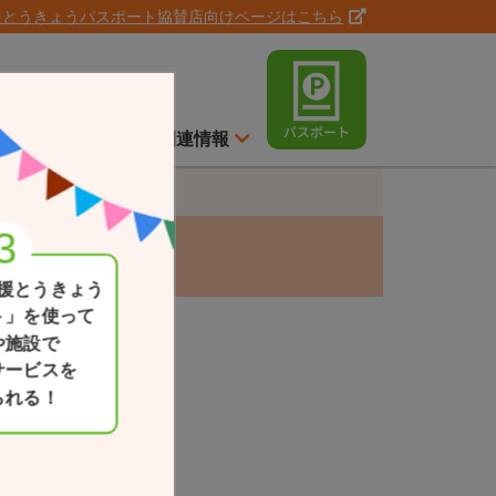
援とうきょうパスポート協賛店向けページはこちら
ト
スイッチ通信
関連情報
援とうきょう
ト」を使って
や施設で
サービスを
られる！
現在地
一覧か