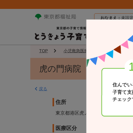
おなまえ：
未設
TOP
小児救急医療機関
虎の門病
虎の門病院
住んでい
戻る
子育て支
チェック
住所
東京都港区虎ノ門2-2-2
医療区分