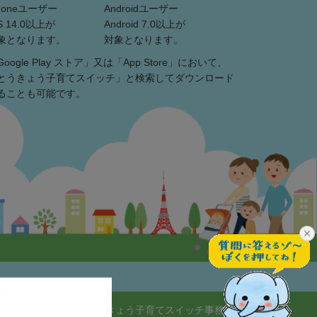
Phoneユーザー
Androidユーザー
S 14.0以上が
Android 7.0以上が
象となります。
対象となります。
Google Play ストア」又は「App Store」において、
とうきょう子育てスイッチ」と検索してダウンロード
ることも可能です。
とうきょう子育てスイッチ事務局