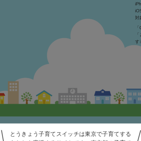
i
iO
対
「
「
す
とうきょう子育てスイッチは東京で
子育てする
人情報保護方針
アクセシビリティ方針
利用規約