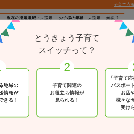
子育て応
定
現在の指定地域：
未設定
お子様の年齢：
未設定
編集
子育て応援
とうきょう子育て
目的別で探す
一覧から探す
とうきょうパスポー
スイッチって？
院
「子育て応
る地域の
子育て関連の
パスポー
援情報が
お役立ち情報が
お店
できる！
見られる！
様々な
電話番号
受け
03-3588-1111