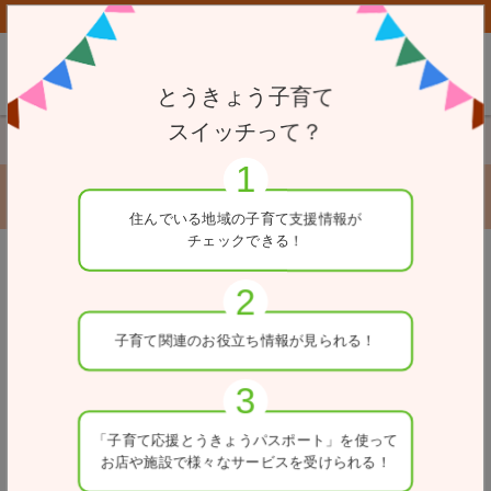
子育て応援とうきょうパスポート協賛店向けページはこちら
とうきょう子育て
スイッチって？
TOP
小児救急医療機関
聖路加国際病院
聖路加国際病院
住んでいる地域の
子育て支援情報が
チェックできる！
戻る
住所
子育て関連の
お役立ち情報が
見られる！
東京都中央区明石町9-1
電話番号
03-3541-5151
「子育て応援とうきょう
パスポート」を使って
お店や施設で
様々なサービスを
受けられる！
医療区分